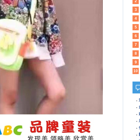
谜
2
之
3
回
4
云
5
事
6
征
7
砖
8
童
9
待!
10