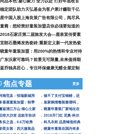
尚品本色:凝心聚力 全力以赴 打好年底收官
战
稳定团队助力天弘基金为客户累计赚取千亿
报
星中国入股上海良策广告有限公司，阅尽风
，再
童裔：想经营好童装加盟店你必须要知道的
2018石家庄第二届旅发大会—鹿泉宣传要素
集公
宜朗石墨烯发热瓷砖:重新定义新一代发热瓷
晓童年童装加盟：用200%的热情和专业对待
装事
广东沃家可靠吗？前景无可限量,未来值得期
蓝乔独具匠心，专注环保健康无醛全屋定制
焦点专题
更多
河南范县：恒瑞新城用
做不了支付宝锦鲤，还
蓝图、以品质赢得了最
多喜屋童装加盟：秋季
可以做东方整形的“南宁
皇家枫情整装靠谱吗，
高认
新品时尚与质感并存
邂逅清江方山 倾心土家
最
集成墙板让家居变得与
晓童年童装厂家地址在
红楼
后排大沙发 这款车告诉
众不
哪，让孩子一秒变潮流
2018开门红 尼奥·科尔
你什么是家用MPV真正
务实之选，6.6万哈弗
达人
曼全屋定制强势入驻“两
科凡衣柜 品质铸造经典
的人
M6“有里有面儿”
影奕女装：四大服装品
市
全屋家具定制领航者
晓童年童装在国内有多