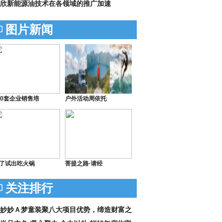
欣新能源油技术在各领域的推广加速
图片新闻
50套企业销售培
户外活动周依托
了试出吃火锅
菩提之路·请经
关注排行
妙妙Ａ梦童装聚八大项目优势，缔造财富之