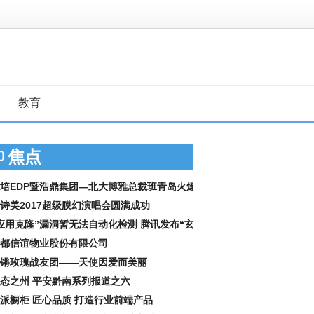
教育
焦点
培EDP暨浩鼎集团—北大博雅总裁班青岛火爆
课
诗美2017超级膜幻演唱会圆满成功
应用克隆”漏洞暂无法自动化检测 腾讯发布“玄
都信谊物业股份有限公司
锵玫瑰战友团——天使因爱而美丽
态之州 平安黔南系列报道之六
派橱柜 匠心品质 打造行业前端产品