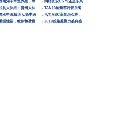
牌店经营利器 让开店变
湖南湖丰甲鱼养殖，甲
少店，打开童装行业新
纠结长安CS75还是东风
得轻
鱼如何繁殖？这些要点
脱贫大决战：贵州大扶
局面
风神新AX7？求务实还
TAN13能量窑烤音乐餐
你要
贫系列报道之二十八
传承中医精华 弘扬中医
是后者
吧|音乐派对狂嗨等你
活力ABC童装怎么样，
文化 ——中医百会 张会
紧握性福，教你和谐度
来！
创造更多的财富，提升
2018丝路凝聚力盛典盛
栓
过七年之痒
生活品
大开幕宣布与影链达成
战略