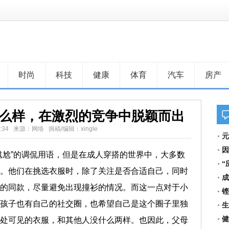
时尚
科技
健康
体育
汽车
房产
怎么样，在激烈的竞争中脱颖而出
 10:34 来源：网络 揖稿/编辑：xingle
元
开
因
尬”的调侃用语，但是在成人穿搭的世界中，大多数
“
。他们在挑选衣服时，除了关注是否合适自己，同时
成
的同款，尽量避免出现撞衫的情况。而这一点对于小
铿
孩子也有自己的社交圈，也希望自己是这个圈子里独
生
健
处可见的衣服，和其他人没什么两样。也因此，父母