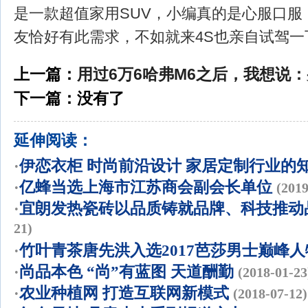
是一款超值家用SUV，小编真的是心服口服
友恰好有此需求，不如就来4S也亲自试驾一
上一篇：
用过6万6哈弗M6之后，我想说
下一篇：没有了
延伸阅读：
·
伊恋衣柜 时尚前沿设计 家居定制行业的
·
亿蜂当选上海市江苏商会副会长单位
(2019
·
宜朗发热瓷砖以品质铸就品牌、科技推动
21)
·
竹叶青茶唐先洪入选2017芭莎男士巅峰人
·
尚品本色 “尚”有蓝图 天道酬勤
(2018-01-23
·
农业种植网 打造互联网新模式
(2018-07-12)