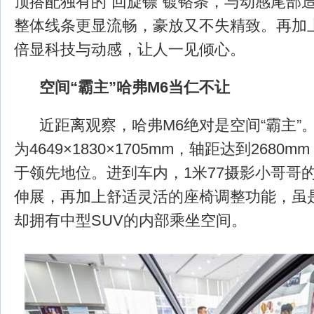
顶搭配独有的“回旋镖”镀铬条，与动感尾部
整体线条更显流畅，豪放又不失精致。再加
倍显科技与动感，让人一见倾心。
空间“霸主”哈弗M6当仁不让
近距离观察，哈弗M6绝对是空间“霸主”。
为4649×1830×1705mm，轴距达到2680
于领先地位。进到车内，1米77摄影小哥哥
伸展，再加上舒适灵活的座椅调整功能，虽是
却拥有中型SUV的内部乘坐空间。