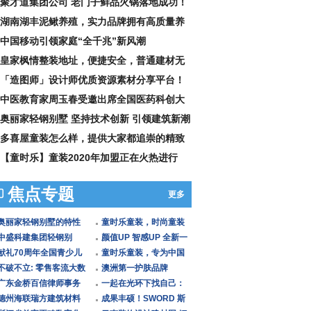
聚才道集团公司 老门子鲜品火锅落地成功！
湖南湖丰泥鳅养殖，实力品牌拥有高质量养
技术
中国移动引领家庭“全千兆”新风潮
皇家枫情整装地址，便捷安全，普通建材无
比拟
「造图师」设计师优质资源素材分享平台！
中医教育家周玉春受邀出席全国医药科创大
呼吁
奥丽家轻钢别墅 坚持技术创新 引领建筑新潮
多喜屋童装怎么样，提供大家都追崇的精致
活
【童时乐】童装2020年加盟正在火热进行
……
焦点专题
更多
奥丽家轻钢别墅的特性
童时乐童装，时尚童装
特点符合可持续发展战
中盛科建集团轻钢别
的代表性词汇
颜值UP 智感UP 全新一
略
墅：科技与艺术的结
献礼70周年全国青少儿
代AX7将于9月份正式上
童时乐童装，专为中国
晶，提高
文艺大展演盛大启动
不破不立: 零售客流大数
市
孩子设计，新潮新派新
澳洲第一护肤品牌
据分析的下一站在哪
广东金桥百信律师事务
理念
EAORON全面上架中国
一起在光环下找自己：
里？
所在路上，下一站长
德州海联瑞方建筑材料
进口超市 成
认证主播梦泪与青少年
成果丰硕！SWORD 斯