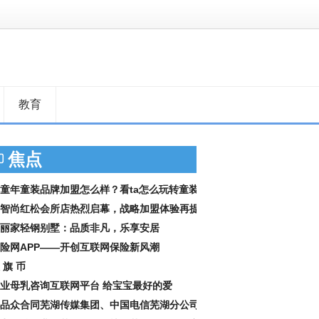
教育
焦点
童年童装品牌加盟怎么样？看ta怎么玩转童装
智尚红松会所店热烈启幕，战略加盟体验再提
丽家轻钢别墅：品质非凡，乐享安居
险网APP——开创互联网保险新风潮
 旗 币
业母乳咨询互联网平台 给宝宝最好的爱
品众合同芜湖传媒集团、中国电信芜湖分公司