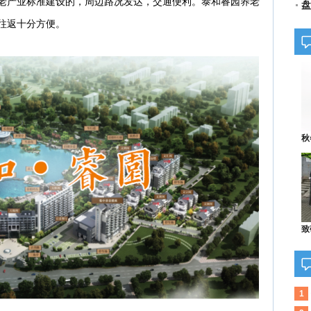
老产业标准建设的，周边路况发达，交通便利。泰和睿园养老
启
盘
全
往返十分方便。
秋
致
1