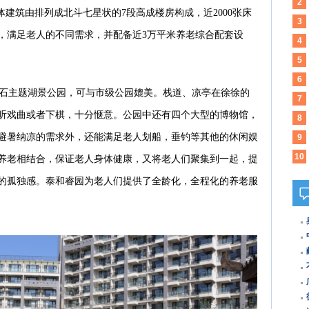
2
体建筑由排列成北斗七星状的7段高成楼房构成，近2
000
张床
3
，满足老人的不同需求，并配备近3万平米养老综合配套设
殖
4
5
可
6
石主题湖景公园，可与市级公园媲美。栈道、凉亭在徐徐的
7
听戏曲或者下棋，十分惬意。公园中还有四个大型的博物馆，
会 
8
避暑纳凉的需求外，还能满足老人划船，垂钓等其他的休闲娱
流
9
生
10
养老相结合，保证老人身体健康，又将老人们聚集到一起，提
中
的孤独感。泰和睿园为老人们提供了全龄化，全程化的养老服