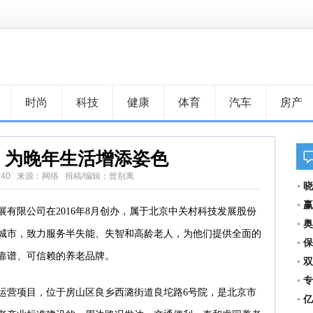
时尚
科技
健康
体育
汽车
房产
，为晚年生活增添姿色
6 17:40 来源：网络 揖稿/编辑：曾别离
晓
新
赢
有限公司在2016年8月创办，属于北京中关村科技发展股份
速
奥
城市，致力服务半失能、失智和高龄老人，为他们提供全面的
保
靠谱、可信赖的养老品牌。
双
专
运营项目，位于房山区良乡西潞街道良坨路6号院，是北京市
亿