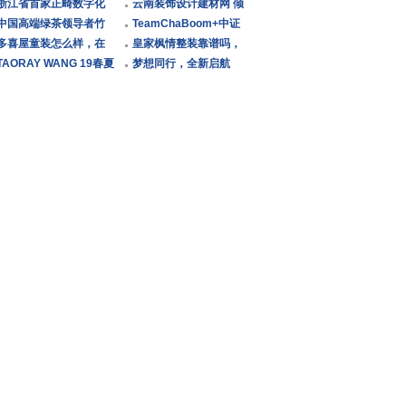
沙，正
有限公司轻钢别墅，是
浙江省首家正畸数字化
的近
沃德惊艳亮相“第18届深
云南装饰设计建材网 倾
你渴
模式口腔医院让矫牙不
中国高端绿茶领导者竹
圳名
心为您筑爱巢
TeamChaBoom+中证
再难
叶青，国礼外交惊艳世
多喜屋童装怎么样，在
文体 德国职业足球联盟
皇家枫情整装靠谱吗，
界
层出不穷的童装品牌中
TAORAY WANG 19春夏
CEO举行
集成墙板让家居变得与
梦想同行，全新启航
走出
纽约时装周大秀发布
众不