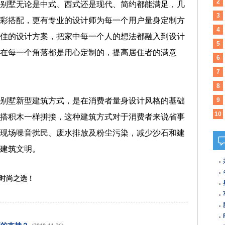
会
2
别墅无论是中式、西式还是现代、简约都能满足，几
品
3
彩搭配，更有专业的设计师为每一个用户量身定制方
道
4
佳的设计方案，把家中每一个人的想法都融入到设计
5
在每一个角落都是用心定制的，提高居住者的满意
品
6
来
7
8
猴
别墅新型建筑方式，是在消费者量身设计风格的基础
9
助
10
搭积木一样拼接，这种建筑方式对于消费者来说省事
开
现场噪音扰民、废水排放及粉尘污染，减少沙石和建
建筑文明。
的时尚之选！