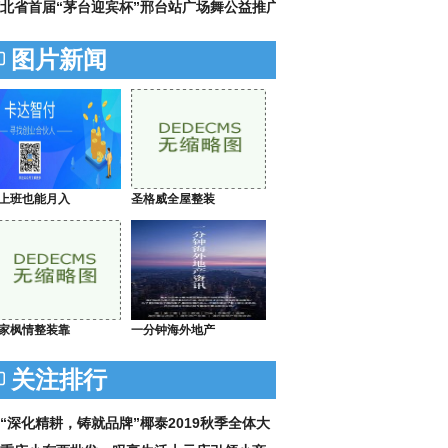
北省首届“茅台迎宾杯”邢台站广场舞公益推广
图片新闻
上班也能月入
圣格威全屋整装
家枫情整装靠
一分钟海外地产
关注排行
“深化精耕，铸就品牌”椰泰2019秋季全体大