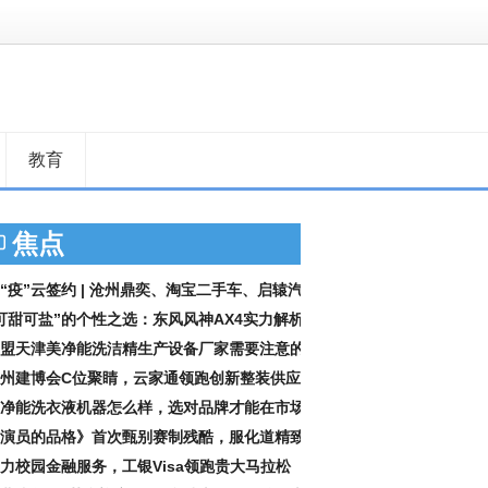
教育
焦点
“疫”云签约 | 沧州鼎奕、淘宝二手车、启辕汽
可甜可盐”的个性之选：东风风神AX4实力解析
盟天津美净能洗洁精生产设备厂家需要注意的
州建博会C位聚睛，云家通领跑创新整装供应
净能洗衣液机器怎么样，选对品牌才能在市场
演员的品格》首次甄别赛制残酷，服化道精致
力校园金融服务，工银Visa领跑贵大马拉松