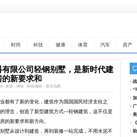
时尚
科技
健康
体育
汽车
房产
料有限公司轻钢别墅，是新时代建
房的新要求和
战
3 19:58 来源：网络 揖稿/编辑：星乐讯腾
“
加
业都有了新的变化，建筑作为我国国民经济支柱之
问
广
的理念，创造了新型建筑方式—轻钢建筑，这不仅是
链
美
房的新要求和新方向。
拥
《
别墅从设计到建造，再到装修一站完成，不用水泥不
堪
助