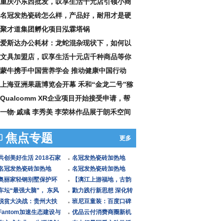
胜
重庆小东西批发，叹享生活十元店引领小商
潮流
名冠发热瓷砖怎么样，产品好，耐用才是硬
理
聚才道集团孵化项目泓霖塔锅
爱斯达办公耗材：龙蛇混杂现状下，如何以
质建
文具加盟店，叹享生活十元店千种商品等你
挑选
蒙牛携手中国营养学会 推动健康中国行动
上海亚洲果蔬博览会开幕 禾和“金龙二号”猕
桃
Qualcomm XR企业项目开始接受申请，帮
企业创造
一物·戚彧 李秀美 李荣林作品展于朗禾空间
幕
焦点专题
更多
共创美好生活 2018石家
名冠发热瓷砖加热地
庄十月城市家居文化节
名冠发热瓷砖加热地
砖，家装有温度，开启
名冠发热瓷砖加热地
火爆
砖，化解装修烦恼开启
奥丽家轻钢别墅保护环
个性化
砖，清洁环保的新型供
【漓江上游福地，古韵
完美家
境，开创新时代建筑文
车坛“最强大脑”， 东风
暖方式
神奇灵川】赵奇玲到海
勠力践行新思想 深化转
明
风神WindLink 3.0智商
脱贫大决战：贵州大扶
洋乡
型勇争先
班尼豆童装：百度口碑
要
贫系列报道之二十六
Fantom加速生态建设与
品牌童装中的王者！
优品云付消费商圈新机