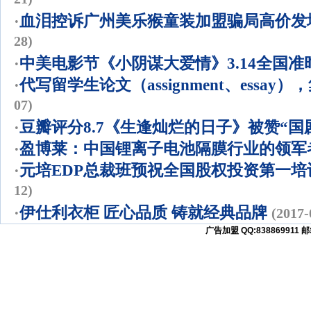
21)
·
血泪控诉广州美乐猴童装加盟骗局高价发
28)
·
中美电影节《小阴谋大爱情》3.14全国准
·
代写留学生论文（assignment、essay
07)
·
豆瓣评分8.7《生逢灿烂的日子》被赞“国
·
盈博莱：中国锂离子电池隔膜行业的领军
·
元培EDP总裁班预祝全国股权投资第一培
12)
·
伊仕利衣柜 匠心品质 铸就经典品牌
(2017-
广告加盟 QQ:838869911 邮