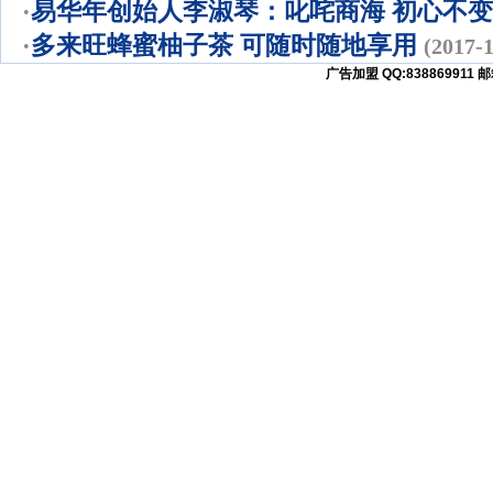
·
易华年创始人李淑琴：叱咤商海 初心不变
·
多来旺蜂蜜柚子茶 可随时随地享用
(2017-1
广告加盟 QQ:838869911 邮