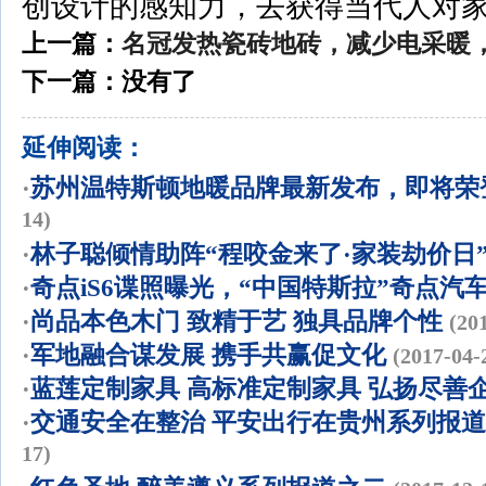
创设计的感知力，去获得当代人对
上一篇：
名冠发热瓷砖地砖，减少电采暖
下一篇：没有了
延伸阅读：
·
苏州温特斯顿地暖品牌最新发布，即将荣登
14)
·
林子聪倾情助阵“程咬金来了·家装劫价日
·
奇点iS6谍照曝光，“中国特斯拉”奇点汽
·
尚品本色木门 致精于艺 独具品牌个性
(20
·
军地融合谋发展 携手共赢促文化
(2017-04-
·
蓝莲定制家具 高标准定制家具 弘扬尽善
·
交通安全在整治 平安出行在贵州系列报
17)